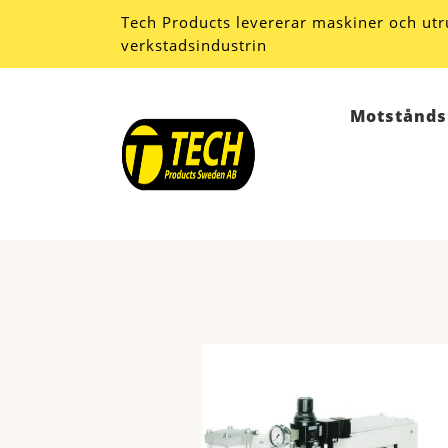
Tech Products levererar maskiner och utru
verkstadsindustrin
Motstånds