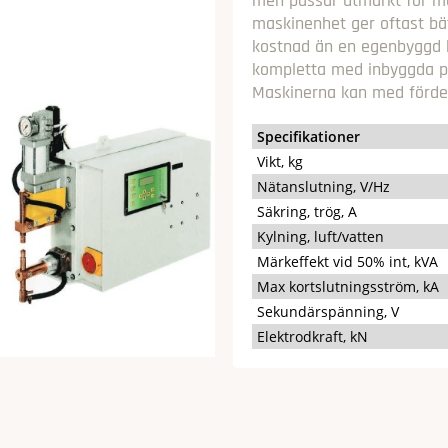
men passar utmärkt för me
maskinenhet ger oftast bätt
kostnad än en egenbyggd k
kompletta med inbyggda p
Maskinerna kan med fördel 
Specifikationer
Vikt, kg
Nätanslutning, V/Hz
Säkring, trög, A
Kylning, luft/vatten
Märkeffekt vid 50% int, kVA
Max kortslutningsström, kA
Sekundärspänning, V
Elektrodkraft, kN