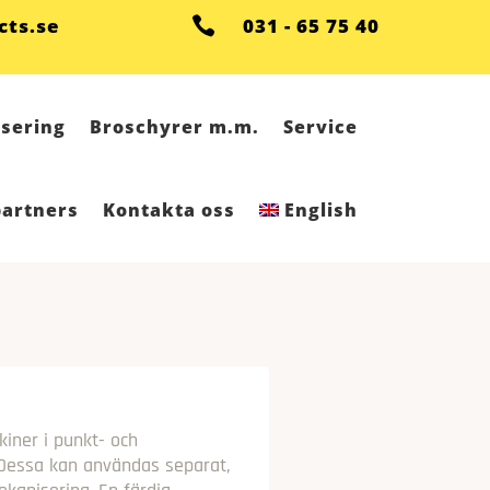
cts.se

031 - 65 75 40
sering
Broschyrer m.m.
Service
partners
Kontakta oss
English
kiner i punkt- och
 Dessa kan användas separat,