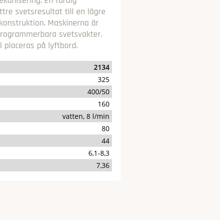
kanisering. En färdig
re svetsresultat till en lägre
onstruktion. Maskinerna är
rogrammerbara svetsvakter.
placeras på lyftbord.
2134
325
400/50
160
vatten, 8 l/min
80
44
6,1-8,3
7,36