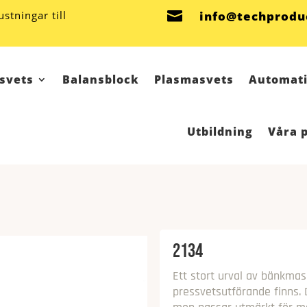
stningar till

info@techprodu
svets
Balansblock
Plasmasvets
Automati
Utbildning
Våra 
2134
Ett stort urval av bänkmas
pressvetsutförande finns.